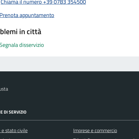
Chiama il numero +39 0783 354500
Prenota appuntamento
blemi in città
Segnala disservizio
usta
E DI SERVIZIO
e stato civile
Imprese e commercio