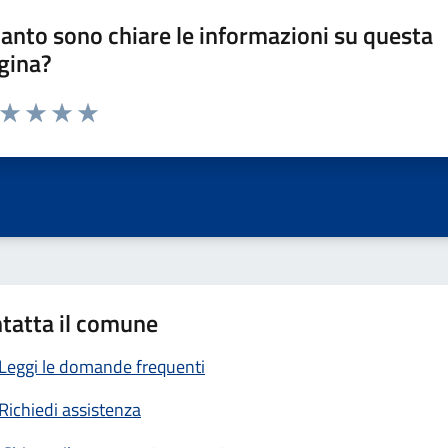
anto sono chiare le informazioni su questa
gina?
a da 1 a 5 stelle la pagina
ta 1 stelle su 5
Valuta 2 stelle su 5
Valuta 3 stelle su 5
Valuta 4 stelle su 5
Valuta 5 stelle su 5
tatta il comune
Leggi le domande frequenti
Richiedi assistenza