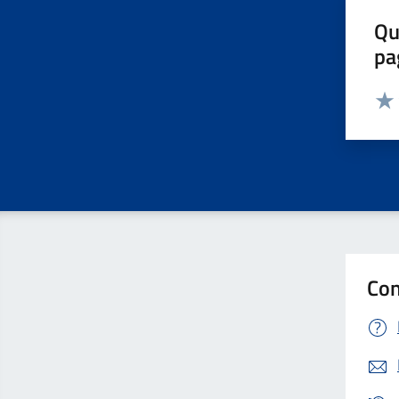
Qu
pa
Valut
Valu
Con