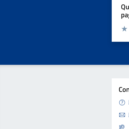
Qu
pa
Valut
Valu
Con