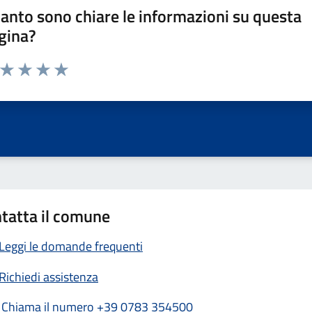
anto sono chiare le informazioni su questa
gina?
a da 1 a 5 stelle la pagina
ta 1 stelle su 5
Valuta 2 stelle su 5
Valuta 3 stelle su 5
Valuta 4 stelle su 5
Valuta 5 stelle su 5
tatta il comune
Leggi le domande frequenti
Richiedi assistenza
Chiama il numero +39 0783 354500