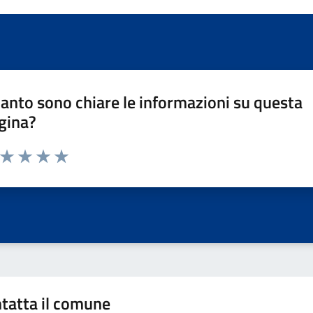
anto sono chiare le informazioni su questa
gina?
a da 1 a 5 stelle la pagina
ta 1 stelle su 5
Valuta 2 stelle su 5
Valuta 3 stelle su 5
Valuta 4 stelle su 5
Valuta 5 stelle su 5
tatta il comune