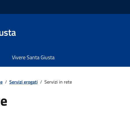
usta
Vivere Santa Giusta
te
/
Servizi erogati
/
Servizi in rete
te