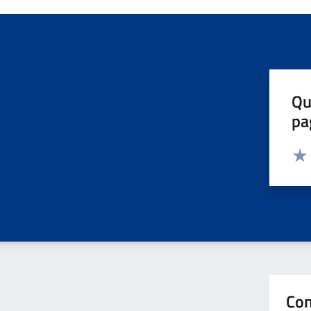
Qu
pa
Valut
Valu
Con