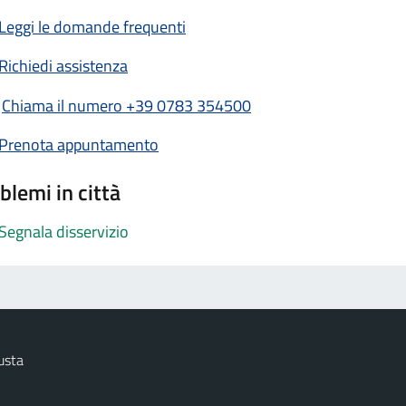
Leggi le domande frequenti
Richiedi assistenza
Chiama il numero +39 0783 354500
Prenota appuntamento
blemi in città
Segnala disservizio
usta