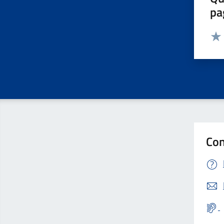
pa
Valut
Valu
Con