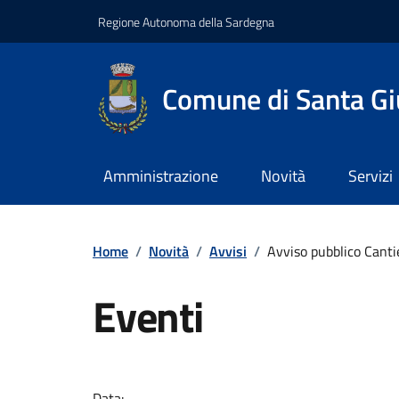
Regione Autonoma della Sardegna
Comune di Santa Gi
Amministrazione
Novità
Servizi
Home
/
Novità
/
Avvisi
/
Avviso pubblico Cant
Eventi
Data: