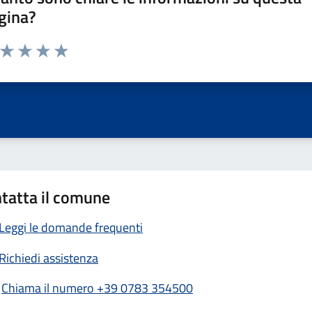
gina?
a da 1 a 5 stelle la pagina
ta 1 stelle su 5
Valuta 2 stelle su 5
Valuta 3 stelle su 5
Valuta 4 stelle su 5
Valuta 5 stelle su 5
tatta il comune
Leggi le domande frequenti
Richiedi assistenza
Chiama il numero +39 0783 354500