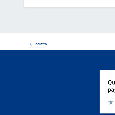
Indietro
Qu
pa
Valut
Valu