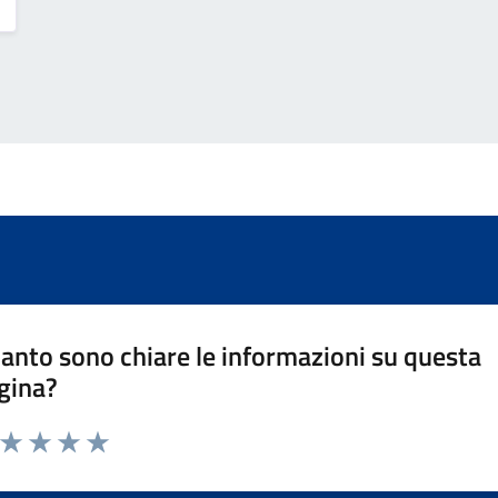
anto sono chiare le informazioni su questa
gina?
a da 1 a 5 stelle la pagina
ta 1 stelle su 5
Valuta 2 stelle su 5
Valuta 3 stelle su 5
Valuta 4 stelle su 5
Valuta 5 stelle su 5