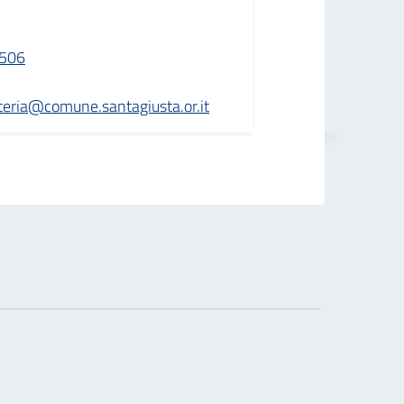
506
teria@comune.santagiusta.or.it